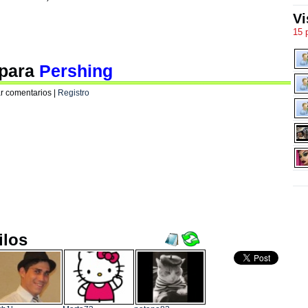
Vi
15 
 para
Pershing
r comentarios |
Registro
ilos