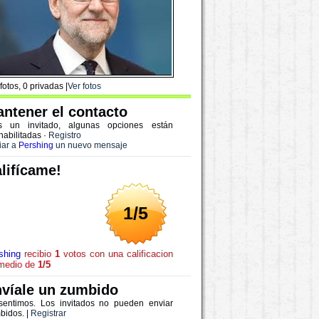
fotos, 0 privadas |
Ver fotos
ntener el contacto
s un invitado, algunas opciones están
habilitadas
·
Registro
iar a
Pershing
un nuevo mensaje
lifícame!
1/5
shing
recibio
1
votos con una calificacion
medio de
1/5
víale un zumbido
sentimos. Los invitados no pueden enviar
bidos. |
Registrar