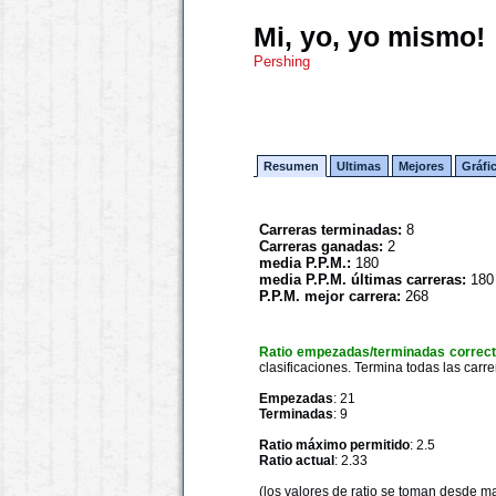
Mi, yo, yo mismo!
Pershing
Resumen
Ultimas
Mejores
Gráfi
Carreras terminadas:
8
Carreras ganadas:
2
media P.P.M.:
180
media P.P.M. últimas carreras:
180
P.P.M. mejor carrera:
268
Ratio empezadas/terminadas correc
clasificaciones. Termina todas las carre
Empezadas
: 21
Terminadas
: 9
Ratio máximo permitido
: 2.5
Ratio actual
: 2.33
(los valores de ratio se toman desde m