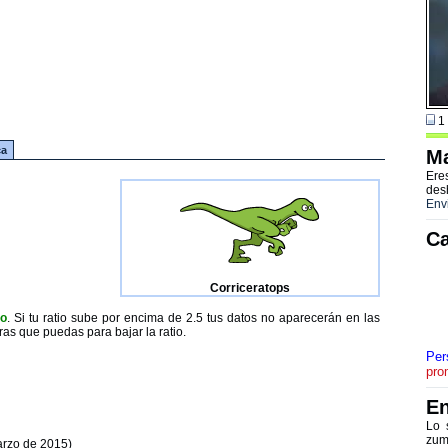
1 
ca
Ma
Ere
des
Env
Ca
Corriceratops
to
. Si tu ratio sube por encima de 2.5 tus datos no aparecerán en las
ras que puedas para bajar la ratio.
Per
pro
En
Lo 
zum
arzo de 2015)