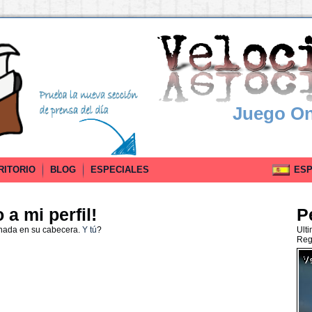
Juego On
RITORIO
BLOG
ESPECIALES
ESPA
a mi perfil!
P
 nada en su cabecera.
Y tú
?
Ult
Reg