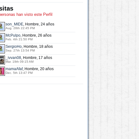
sitas
personas han visto este Perfil
son_MIDE
, Hombre, 24 años
Aug. 28th 22:45 PM
McPulpo
, Hombre, 26 años
Feb. 4th 21:50 PM
SergioHo
, Hombre, 18 años
Sep. 27th 13:54 PM
_ivvan08
, Hombre, 17 años
Mar. 19th 09:15 AM
mamaAfaf
, Hombre, 20 años
Dec. 5th 13:47 PM