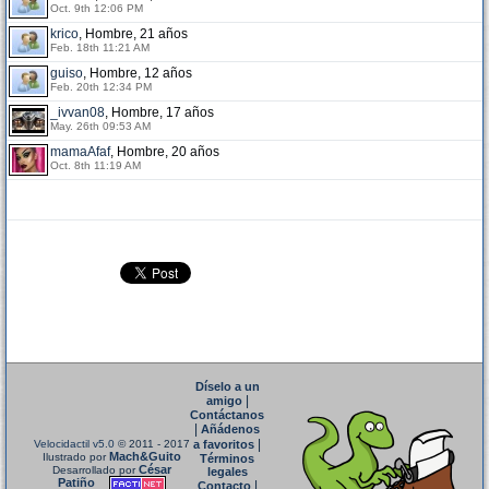
Oct. 9th 12:06 PM
krico
, Hombre, 21 años
Feb. 18th 11:21 AM
guiso
, Hombre, 12 años
Feb. 20th 12:34 PM
_ivvan08
, Hombre, 17 años
May. 26th 09:53 AM
mamaAfaf
, Hombre, 20 años
Oct. 8th 11:19 AM
Díselo a un
|
amigo
Contáctanos
|
Añádenos
|
Velocidactil v5.0
© 2011 - 2017
a favoritos
Mach&Guito
Ilustrado por
Términos
César
Desarrollado por
legales
Patiño
|
Contacto