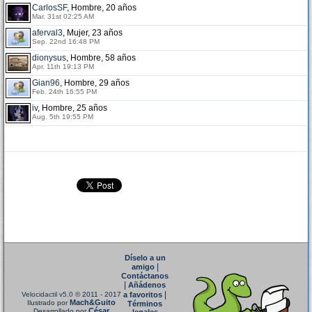
CarlosSF
, Hombre, 20 años
Mar. 31st 02:25 AM
aferval3
, Mujer, 23 años
Sep. 22nd 16:48 PM
dionysus
, Hombre, 58 años
Apr. 11th 19:13 PM
Gian96
, Hombre, 29 años
Feb. 24th 16:55 PM
iv
, Hombre, 25 años
Aug. 5th 19:55 PM
Díselo a un
|
amigo
Contáctanos
|
Añádenos
|
Velocidactil v5.0
© 2011 - 2017
a favoritos
Mach&Guito
Ilustrado por
Términos
César
Desarrollado por