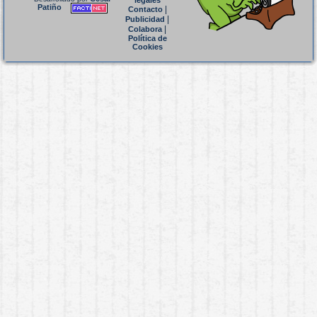
legales
Patiño
|
Contacto
|
Publicidad
|
Colabora
Política de
Cookies