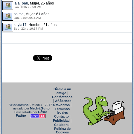
lala_pau
, Mujer, 25 años
Jan. 13th 22:59 PM
solme
, Mujer, 61 años
Jan. 21st 00:14 AM
kayla17
, Hombre, 21 años
Sep. 22nd 16:17 PM
Díselo a un
|
amigo
Contáctanos
|
Añádenos
|
Velocidactil v5.0
© 2011 - 2017
a favoritos
Mach&Guito
Ilustrado por
Términos
César
Desarrollado por
legales
Patiño
|
Contacto
|
Publicidad
|
Colabora
Política de
Cookies