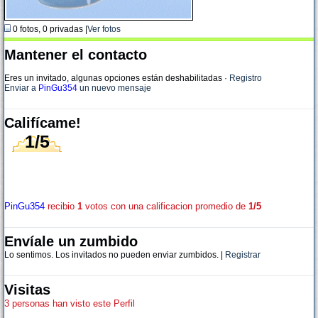
0 fotos, 0 privadas |
Ver fotos
Mantener el contacto
Eres un invitado, algunas opciones están deshabilitadas
·
Registro
Enviar a
PinGu354
un nuevo mensaje
Califícame!
1/5
PinGu354
recibio
1
votos con una calificacion promedio de
1/5
Envíale un zumbido
Lo sentimos. Los invitados no pueden enviar zumbidos. |
Registrar
Visitas
3 personas han visto este Perfil