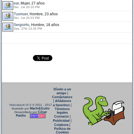
ear
, Mujer, 27 años
Dec. 1st 20:10 PM
Tusmuer
, Hombre, 23 años
Dec. 1st 20:23 PM
SergioHo
, Hombre, 18 años
Sep. 27th 13:35 PM
Díselo a un
|
amigo
Contáctanos
|
Añádenos
|
Velocidactil v5.0
© 2011 - 2017
a favoritos
Mach&Guito
Ilustrado por
Términos
César
Desarrollado por
legales
Patiño
|
Contacto
|
Publicidad
|
Colabora
Política de
Cookies