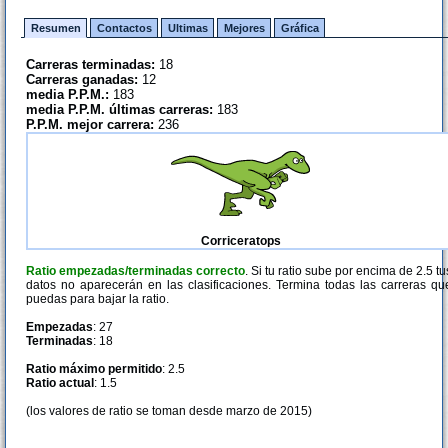
Resumen
Contactos
Ultimas
Mejores
Gráfica
Carreras terminadas:
18
Carreras ganadas:
12
media P.P.M.:
183
media P.P.M. últimas carreras:
183
P.P.M. mejor carrera:
236
Corriceratops
Ratio empezadas/terminadas correcto
. Si tu ratio sube por encima de 2.5 tu
datos no aparecerán en las clasificaciones. Termina todas las carreras qu
puedas para bajar la ratio.
Empezadas
: 27
Terminadas
: 18
Ratio máximo permitido
: 2.5
Ratio actual
: 1.5
(los valores de ratio se toman desde marzo de 2015)