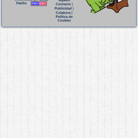
legales
Patiño
|
Contacto
|
Publicidad
|
Colabora
Política de
Cookies