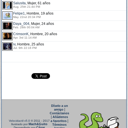
Salusita
, Mujer, 61 años
Aug. 25th 21:44 PM
Felipe1
, Hombre, 19 años
May. 22nd 20:34 PM
Daya_004
, Mujer, 24 años
Feb. 28th 00:04 AM
CrimsonK
, Hombre, 20 años
Apr. 3rd 11:14 AM
iv
, Hombre, 25 años
Jul. 9th 22:16 PM
Díselo a un
|
amigo
Contáctanos
|
Añádenos
|
Velocidactil v5.0
© 2011 - 2017
a favoritos
Mach&Guito
Ilustrado por
Términos
César
Desarrollado por