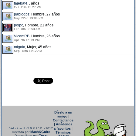
tajebaf4
, , años
Oct. 11th 15:27 PM
pablogpz
, Hombre, 27 años
May. 22nd 19:06 PM
polpc
, Hombre, 21 años
Feb. 8th 08:53 AM
VicentRB
, Hombre, 26 años
Apr. 7th 15:19 PM
migala
, Mujer, 45 años
Sep. 18th 11:12 AM
Díselo a un
|
amigo
Contáctanos
|
Añádenos
|
Velocidactil v5.0
© 2011 - 2017
a favoritos
Mach&Guito
Ilustrado por
Términos
César
Desarrollado por