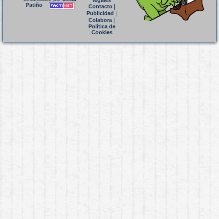
legales
Patiño
|
Contacto
|
Publicidad
|
Colabora
Política de
Cookies