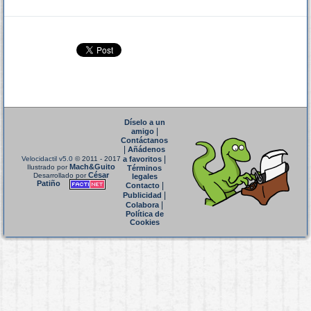
Díselo a un
|
amigo
Contáctanos
|
Añádenos
|
Velocidactil v5.0
© 2011 - 2017
a favoritos
Mach&Guito
Ilustrado por
Términos
César
Desarrollado por
legales
Patiño
|
Contacto
|
Publicidad
|
Colabora
Política de
Cookies