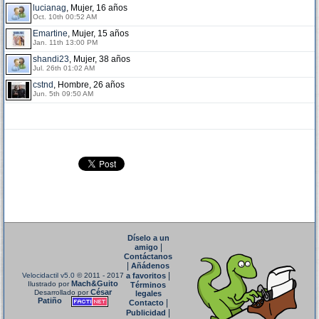
lucianag
, Mujer, 16 años
Oct. 10th 00:52 AM
Emartine
, Mujer, 15 años
Jan. 11th 13:00 PM
shandi23
, Mujer, 38 años
Jul. 26th 01:02 AM
cstnd
, Hombre, 26 años
Jun. 5th 09:50 AM
Díselo a un
|
amigo
Contáctanos
|
Añádenos
|
Velocidactil v5.0
© 2011 - 2017
a favoritos
Mach&Guito
Ilustrado por
Términos
César
Desarrollado por
legales
Patiño
|
Contacto
|
Publicidad