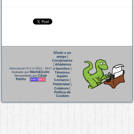
Díselo a un
|
amigo
Contáctanos
|
Añádenos
|
Velocidactil v5.0
© 2011 - 2017
a favoritos
Mach&Guito
Ilustrado por
Términos
César
Desarrollado por
legales
Patiño
|
Contacto
|
Publicidad
|
Colabora
Política de
Cookies