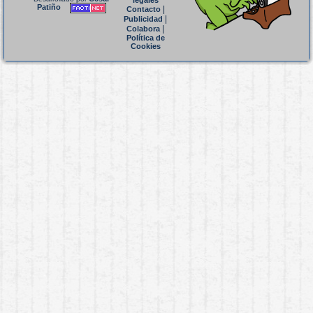
legales
Patiño
|
Contacto
|
Publicidad
|
Colabora
Política de
Cookies