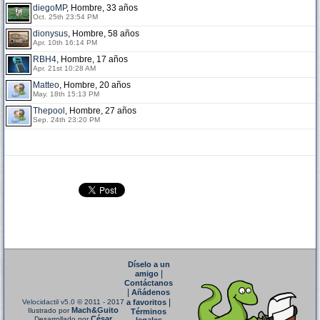
diegoMP
, Hombre, 33 años
Oct. 25th 23:54 PM
dionysus
, Hombre, 58 años
Apr. 10th 16:14 PM
RBH4
, Hombre, 17 años
Apr. 21st 10:28 AM
Matteo
, Hombre, 20 años
May. 18th 15:13 PM
Thepool
, Hombre, 27 años
Sep. 24th 23:20 PM
Díselo a un
|
amigo
Contáctanos
|
Añádenos
|
Velocidactil v5.0
© 2011 - 2017
a favoritos
Mach&Guito
Ilustrado por
Términos
César
Desarrollado por