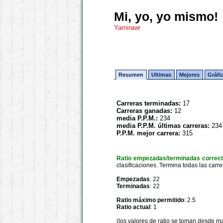
Mi, yo, yo mismo!
Yamirawr
Resumen
Ultimas
Mejores
Gráfi
Carreras terminadas:
17
Carreras ganadas:
12
media P.P.M.:
234
media P.P.M. últimas carreras:
234
P.P.M. mejor carrera:
315
Ratio empezadas/terminadas correc
clasificaciones. Termina todas las carre
Empezadas
: 22
Terminadas
: 22
Ratio máximo permitido
: 2.5
Ratio actual
: 1
(los valores de ratio se toman desde m