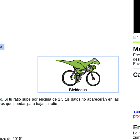
1 
ca
Ma
Ere
des
Env
Ca
Bicidocus
to
. Si tu ratio sube por encima de 2.5 tus datos no aparecerán en las
ras que puedas para bajar la ratio.
Yam
pro
En
Lo 
zum
arzo de 2015)