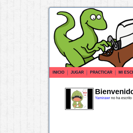
INICIO
JUGAR
PRACTICAR
MI ESC
Bienvenido 
Yamirawr
no ha escrito