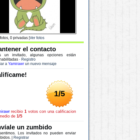
fotos, 0 privadas |
Ver fotos
ntener el contacto
s un invitado, algunas opciones están
habilitadas
·
Registro
iar a
Yamirawr
un nuevo mensaje
lifícame!
1/5
irawr
recibio
1
votos con una calificacion
medio de
1/5
víale un zumbido
sentimos. Los invitados no pueden enviar
bidos. |
Registrar