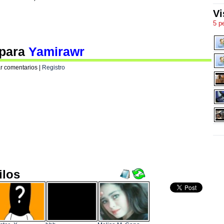
Vi
5 p
 para
Yamirawr
r comentarios |
Registro
ilos