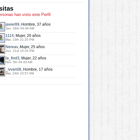
sitas
ersonas han visto este Perfil
javier89
, Hombre, 37 años
Jan. 26th 04:49 AM
1114
, Mujer, 20 años
Mar. 13th 21:25 PM
Nereav
, Mujer, 25 años
Jun. 21st 15:25 PM
la_find3
, Mujer, 22 años
Nov. 5th 04:43 AM
_ivvan08
, Hombre, 17 años
Mar. 24th 10:57 AM