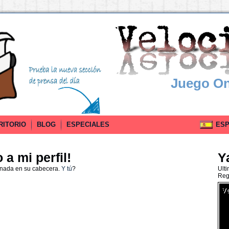
Juego On
RITORIO
BLOG
ESPECIALES
ESPA
a mi perfil!
Y
 nada en su cabecera.
Y tú
?
Ult
Reg