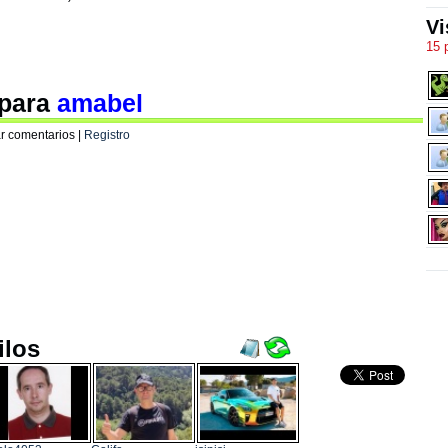
Vi
15 
 para
amabel
r comentarios |
Registro
ilos