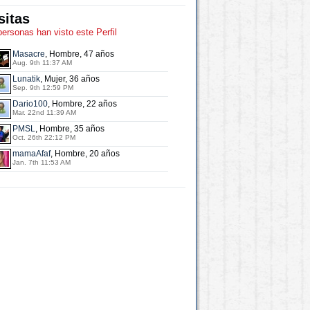
sitas
personas han visto este Perfil
Masacre
, Hombre, 47 años
Aug. 9th 11:37 AM
Lunatik
, Mujer, 36 años
Sep. 9th 12:59 PM
Dario100
, Hombre, 22 años
Mar. 22nd 11:39 AM
PMSL
, Hombre, 35 años
Oct. 26th 22:12 PM
mamaAfaf
, Hombre, 20 años
Jan. 7th 11:53 AM