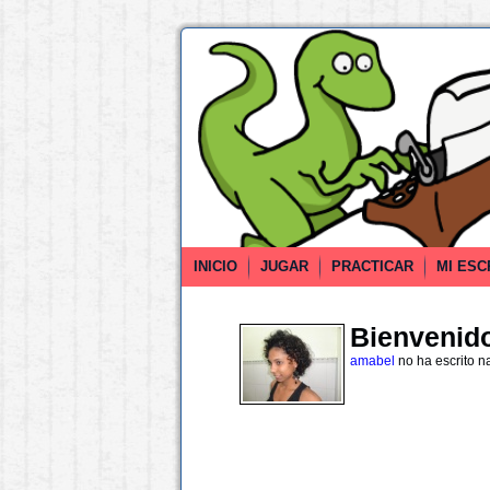
INICIO
JUGAR
PRACTICAR
MI ESC
Bienvenido 
amabel
no ha escrito n