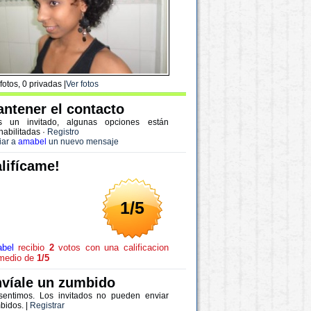
fotos, 0 privadas |
Ver fotos
ntener el contacto
s un invitado, algunas opciones están
habilitadas
·
Registro
iar a
amabel
un nuevo mensaje
lifícame!
1/5
bel
recibio
2
votos con una calificacion
medio de
1/5
víale un zumbido
sentimos. Los invitados no pueden enviar
bidos. |
Registrar