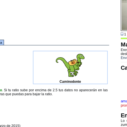
1 
ca
Ma
Ere
des
Env
Ca
Caminodonte
to
. Si tu ratio sube por encima de 2.5 tus datos no aparecerán en las
ras que puedas para bajar la ratio.
ama
pro
En
Lo 
zum
arzo de 2015)