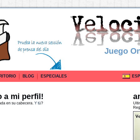
Juego On
RITORIO
BLOG
ESPECIALES
ESPA
a mi perfil!
a
ada en su cabecera.
Y tú
?
Ult
Reg