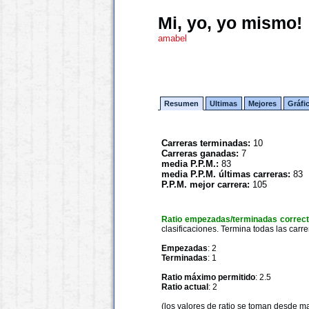
Mi, yo, yo mismo!
amabel
Resumen
Ultimas
Mejores
Gráfi
Carreras terminadas:
10
Carreras ganadas:
7
media P.P.M.:
83
media P.P.M. últimas carreras:
83
P.P.M. mejor carrera:
105
Ratio empezadas/terminadas correc
clasificaciones. Termina todas las carre
Empezadas
: 2
Terminadas
: 1
Ratio máximo permitido
: 2.5
Ratio actual
: 2
(los valores de ratio se toman desde m