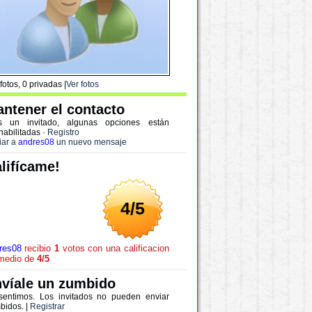
fotos, 0 privadas |
Ver fotos
ntener el contacto
s un invitado, algunas opciones están
habilitadas
·
Registro
iar a
andres08
un nuevo mensaje
lifícame!
4/5
res08
recibio
1
votos con una calificacion
medio de
4/5
víale un zumbido
sentimos. Los invitados no pueden enviar
bidos. |
Registrar