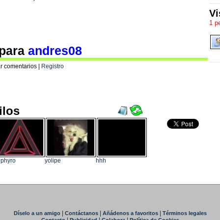
Vi
1 p
 para
andres08
r comentarios |
Registro
ilos
phyro
yolipe
hhh
|
|
|
Díselo a un amigo
Contáctanos
Añádenos a favoritos
Términos legales