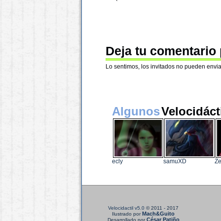
Deja tu comentario
Lo sentimos, los invitados no pueden envia
Algunos
Velocidáct
ecly
samuXD
Ze
Velocidactil v5.0
© 2011 - 2017
Mach&Guito
Ilustrado por
César Patiño
Desarrollado por