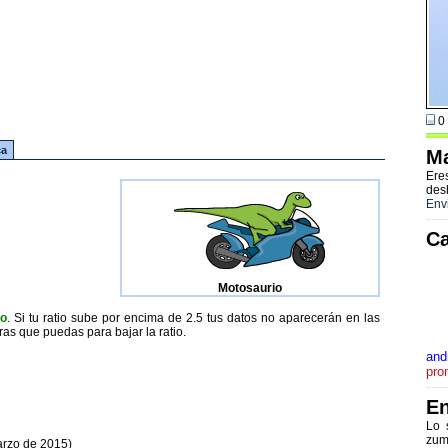
0 
ca
Ma
Ere
des
Env
Ca
Motosaurio
to
. Si tu ratio sube por encima de 2.5 tus datos no aparecerán en las
ras que puedas para bajar la ratio.
and
pro
En
Lo 
zum
arzo de 2015)