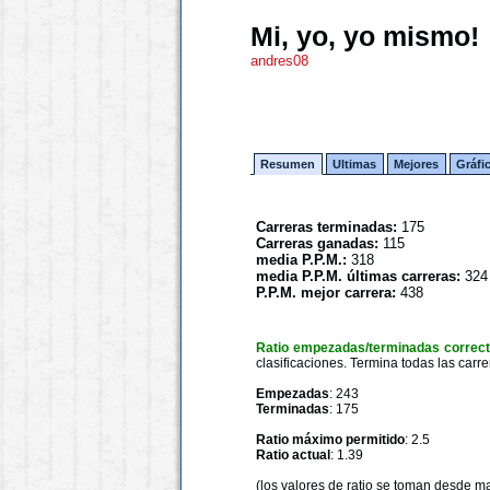
Mi, yo, yo mismo!
andres08
Resumen
Ultimas
Mejores
Gráfi
Carreras terminadas:
175
Carreras ganadas:
115
media P.P.M.:
318
media P.P.M. últimas carreras:
324
P.P.M. mejor carrera:
438
Ratio empezadas/terminadas correc
clasificaciones. Termina todas las carre
Empezadas
: 243
Terminadas
: 175
Ratio máximo permitido
: 2.5
Ratio actual
: 1.39
(los valores de ratio se toman desde m