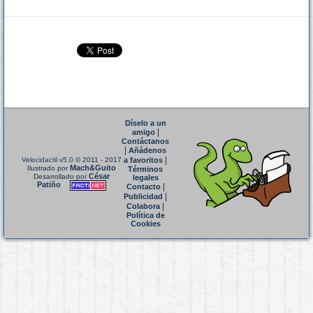
Díselo a un
|
amigo
Contáctanos
|
Añádenos
|
Velocidactil v5.0
© 2011 - 2017
a favoritos
Mach&Guito
Ilustrado por
Términos
César
Desarrollado por
legales
Patiño
|
Contacto
|
Publicidad
|
Colabora
Política de
Cookies