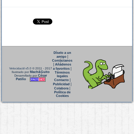
Díselo a un
|
amigo
Contáctanos
|
Añádenos
|
Velocidactil v5.0
© 2011 - 2017
a favoritos
Mach&Guito
Ilustrado por
Términos
César
Desarrollado por
legales
Patiño
|
Contacto
|
Publicidad
|
Colabora
Política de
Cookies