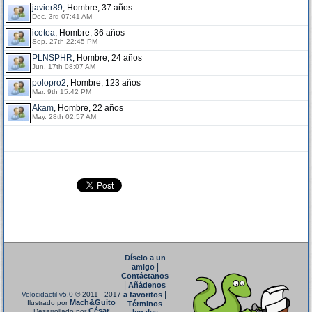
javier89
, Hombre, 37 años
Dec. 3rd 07:41 AM
icetea
, Hombre, 36 años
Sep. 27th 22:45 PM
PLNSPHR
, Hombre, 24 años
Jun. 17th 08:07 AM
polopro2
, Hombre, 123 años
Mar. 9th 15:42 PM
Akam
, Hombre, 22 años
May. 28th 02:57 AM
Díselo a un
|
amigo
Contáctanos
|
Añádenos
|
Velocidactil v5.0
© 2011 - 2017
a favoritos
Mach&Guito
Ilustrado por
Términos
César
Desarrollado por