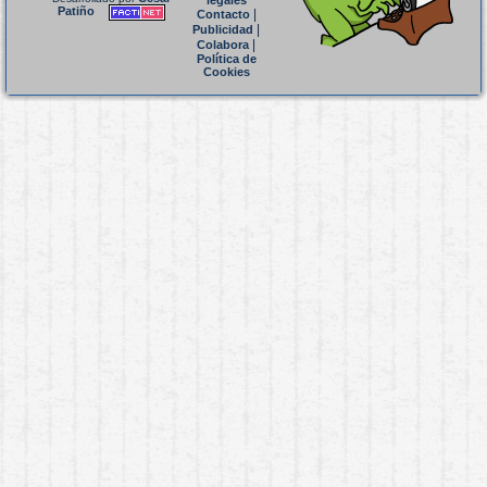
legales
Patiño
|
Contacto
|
Publicidad
|
Colabora
Política de
Cookies