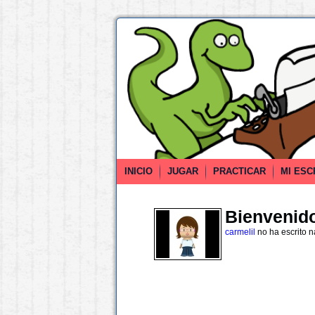
INICIO
JUGAR
PRACTICAR
MI ESC
Bienvenido 
carmelil
no ha escrito 