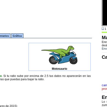
1 
tarios
Gráfica
Ma
Ere
des
Env
Ca
Motosaurio
to
. Si tu ratio sube por encima de 2.5 tus datos no aparecerán en las
ras que puedas para bajar la ratio.
carm
pro
En
Lo 
zum
arzo de 2015)