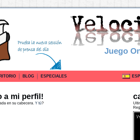
Juego On
RITORIO
BLOG
ESPECIALES
ESPA
a mi perfil!
c
nada en su cabecera.
Y tú
?
Ult
Reg