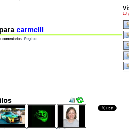
Vi
13 
 para
carmelil
r comentarios |
Registro
ilos