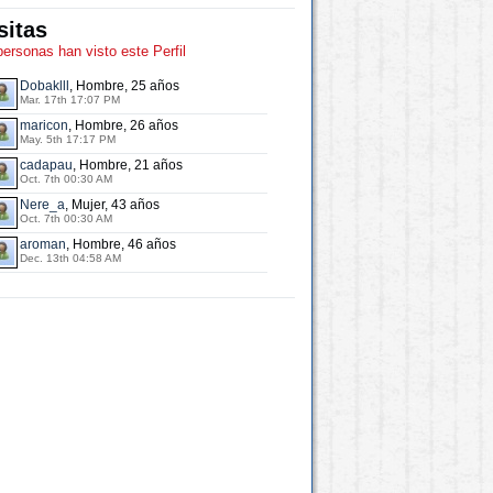
sitas
personas han visto este Perfil
Dobaklll
, Hombre, 25 años
Mar. 17th 17:07 PM
maricon
, Hombre, 26 años
May. 5th 17:17 PM
cadapau
, Hombre, 21 años
Oct. 7th 00:30 AM
Nere_a
, Mujer, 43 años
Oct. 7th 00:30 AM
aroman
, Hombre, 46 años
Dec. 13th 04:58 AM