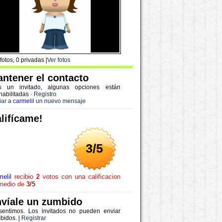
fotos, 0 privadas |
Ver fotos
ntener el contacto
s un invitado, algunas opciones están
habilitadas
·
Registro
iar a
carmelil
un nuevo mensaje
lifícame!
3/5
elil
recibio
2
votos con una calificacion
medio de
3/5
víale un zumbido
sentimos. Los invitados no pueden enviar
bidos. |
Registrar