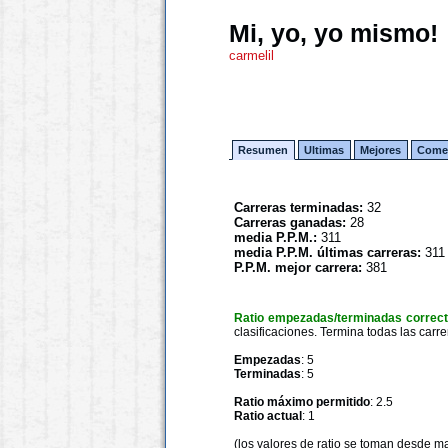
Mi, yo, yo mismo!
carmelil
Resumen
Ultimas
Mejores
Comen
Carreras terminadas:
32
Carreras ganadas:
28
media P.P.M.:
311
media P.P.M. últimas carreras:
311
P.P.M. mejor carrera:
381
Ratio empezadas/terminadas correc
clasificaciones. Termina todas las carre
Empezadas
: 5
Terminadas
: 5
Ratio máximo permitido
: 2.5
Ratio actual
: 1
(los valores de ratio se toman desde m