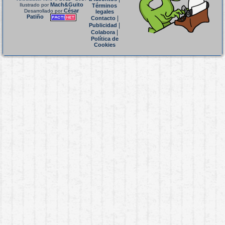
Mach&Guito
Ilustrado por
Términos
César
Desarrollado por
legales
Patiño
|
Contacto
|
Publicidad
|
Colabora
Política de
Cookies