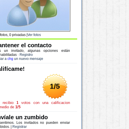
fotos, 0 privadas |
Ver fotos
ntener el contacto
s un invitado, algunas opciones están
habilitadas
·
Registro
iar a
chg
un nuevo mensaje
lifícame!
1/5
recibio
1
votos con una calificacion
medio de
1/5
víale un zumbido
sentimos. Los invitados no pueden enviar
bidos. |
Registrar