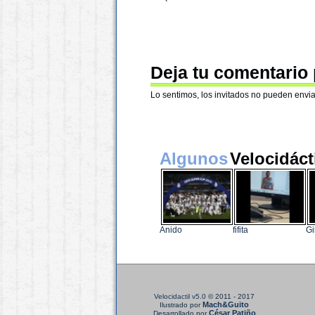
Deja tu comentario
Lo sentimos, los invitados no pueden envia
Algunos
Velocidáct
Anido
fifita
Gi
Velocidactil v5.0
© 2011 - 2017
Mach&Guito
Ilustrado por
César Patiño
Desarrollado por