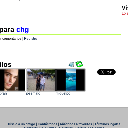
Vi
Lo 
 para
chg
r comentarios |
Registro
ilos
bran
josemalo
miguelpo
|
|
|
Díselo a un amigo
Contáctanos
Añádenos a favoritos
Términos legales