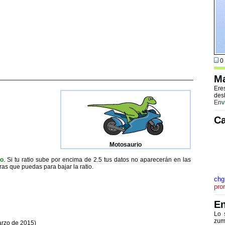
0 
Ma
Ere
des
Env
Ca
Motosaurio
to
. Si tu ratio sube por encima de 2.5 tus datos no aparecerán en las
ras que puedas para bajar la ratio.
chg
pro
En
Lo 
zum
arzo de 2015)