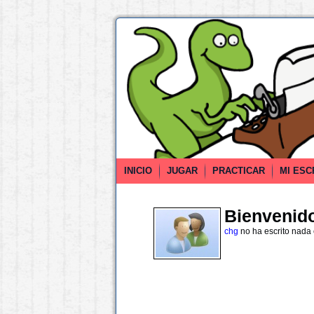
INICIO
JUGAR
PRACTICAR
MI ESC
Bienvenido 
chg
no ha escrito nada