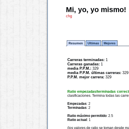
Mi, yo, yo mismo!
chg
Resumen
Ultimas
Mejores
Carreras terminadas:
1
Carreras ganadas:
1
media P.P.M.:
329
media P.P.M. últimas carreras:
329
P.P.M. mejor carrera:
329
Ratio empezadas/terminadas correc
clasificaciones. Termina todas las carre
Empezadas
: 2
Terminadas
: 2
Ratio máximo permitido
: 2.5
Ratio actual
: 1
(los valores de ratio se toman desde m