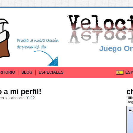
Juego On
RITORIO
BLOG
ESPECIALES
ESPA
a mi perfil!
c
 en su cabecera.
Y tú
?
Ult
Reg