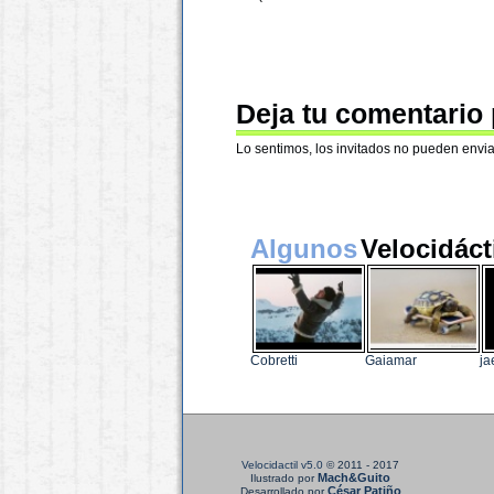
Deja tu comentario
Lo sentimos, los invitados no pueden envia
Algunos
Velocidáct
Cobretti
Gaiamar
j
Velocidactil v5.0
© 2011 - 2017
Mach&Guito
Ilustrado por
César Patiño
Desarrollado por