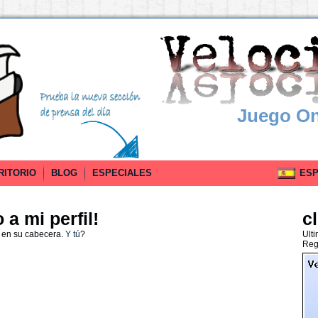
Juego On
RITORIO
BLOG
ESPECIALES
ESPA
a mi perfil!
c
 en su cabecera.
Y tú
?
Ult
Reg