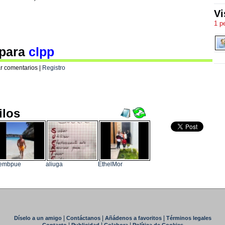
Vi
1 p
 para
clpp
r comentarios |
Registro
ilos
aembpue
aliuga
EthelMor
|
|
|
Díselo a un amigo
Contáctanos
Añádenos a favoritos
Términos legales