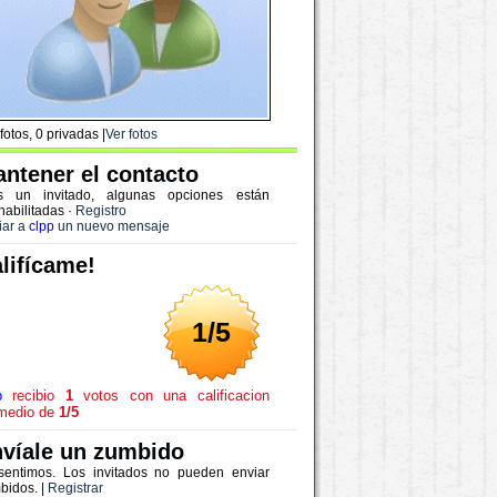
fotos, 0 privadas |
Ver fotos
ntener el contacto
s un invitado, algunas opciones están
habilitadas
·
Registro
iar a
clpp
un nuevo mensaje
lifícame!
1/5
p
recibio
1
votos con una calificacion
medio de
1/5
víale un zumbido
sentimos. Los invitados no pueden enviar
bidos. |
Registrar