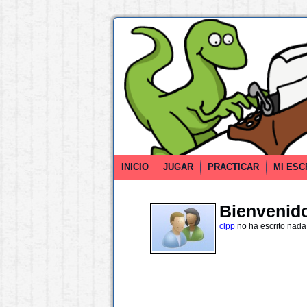
INICIO
JUGAR
PRACTICAR
MI ESC
Bienvenido 
clpp
no ha escrito nada