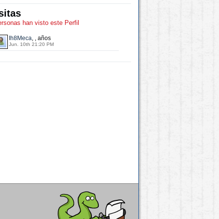
sitas
ersonas han visto este Perfil
Ih8Meca
, , años
Jun. 10th 21:20 PM