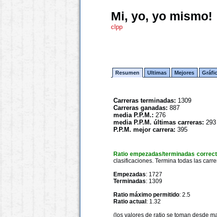
Mi, yo, yo mismo!
clpp
Resumen
Ultimas
Mejores
Gráfi
Carreras terminadas:
1309
Carreras ganadas:
887
media P.P.M.:
276
media P.P.M. últimas carreras:
293
P.P.M. mejor carrera:
395
Ratio empezadas/terminadas correc
clasificaciones. Termina todas las carre
Empezadas
: 1727
Terminadas
: 1309
Ratio máximo permitido
: 2.5
Ratio actual
: 1.32
(los valores de ratio se toman desde m