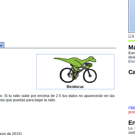
0 
ca
Ma
Ere
des
Env
Ca
Bicidocus
to
. Si tu ratio sube por encima de 2.5 tus datos no aparecerán en las
ras que puedas para bajar la ratio.
clp
pro
En
Lo 
zum
arzo de 2015)