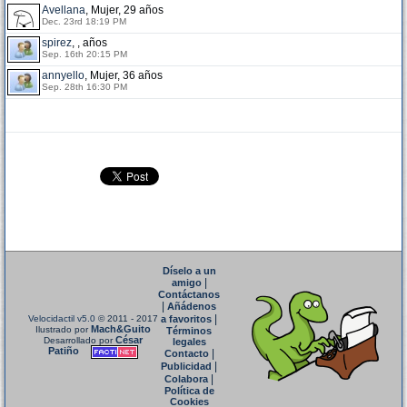
Avellana
, Mujer, 29 años
Dec. 23rd 18:19 PM
spirez
, , años
Sep. 16th 20:15 PM
annyello
, Mujer, 36 años
Sep. 28th 16:30 PM
Díselo a un
|
amigo
Contáctanos
|
Añádenos
|
Velocidactil v5.0
© 2011 - 2017
a favoritos
Mach&Guito
Ilustrado por
Términos
César
Desarrollado por
legales
Patiño
|
Contacto
|
Publicidad
|
Colabora
Política de
Cookies