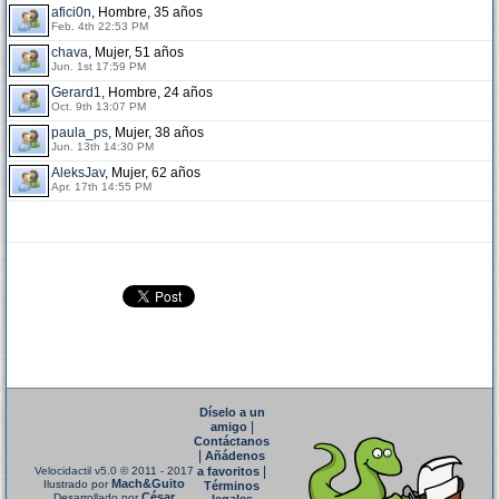
afici0n
, Hombre, 35 años
Feb. 4th 22:53 PM
chava
, Mujer, 51 años
Jun. 1st 17:59 PM
Gerard1
, Hombre, 24 años
Oct. 9th 13:07 PM
paula_ps
, Mujer, 38 años
Jun. 13th 14:30 PM
AleksJav
, Mujer, 62 años
Apr. 17th 14:55 PM
Díselo a un
|
amigo
Contáctanos
|
Añádenos
|
Velocidactil v5.0
© 2011 - 2017
a favoritos
Mach&Guito
Ilustrado por
Términos
César
Desarrollado por