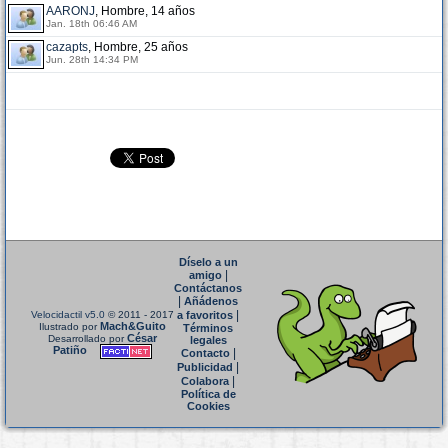
AARONJ
, Hombre, 14 años
Jan. 18th 06:46 AM
cazapts
, Hombre, 25 años
Jun. 28th 14:34 PM
Díselo a un
|
amigo
Contáctanos
|
Añádenos
|
Velocidactil v5.0
© 2011 - 2017
a favoritos
Mach&Guito
Ilustrado por
Términos
César
Desarrollado por
legales
Patiño
|
Contacto
|
Publicidad
|
Colabora
Política de
Cookies