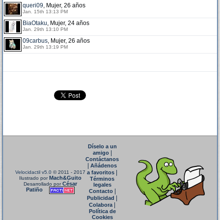
queri09
, Mujer, 26 años
Jan. 15th 13:13 PM
BiaOtaku
, Mujer, 24 años
Jan. 29th 13:10 PM
09carbus
, Mujer, 26 años
Jan. 29th 13:19 PM
Díselo a un
|
amigo
Contáctanos
|
Añádenos
|
Velocidactil v5.0
© 2011 - 2017
a favoritos
Mach&Guito
Ilustrado por
Términos
César
Desarrollado por
legales
Patiño
|
Contacto
|
Publicidad
|
Colabora
Política de
Cookies