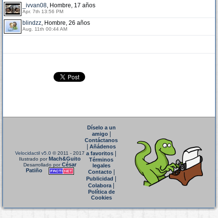
_ivvan08
, Hombre, 17 años
Apr. 7th 13:56 PM
blindzz
, Hombre, 26 años
Aug. 11th 00:44 AM
Díselo a un
|
amigo
Contáctanos
|
Añádenos
|
Velocidactil v5.0
© 2011 - 2017
a favoritos
Mach&Guito
Ilustrado por
Términos
César
Desarrollado por
legales
Patiño
|
Contacto
|
Publicidad
|
Colabora
Política de
Cookies