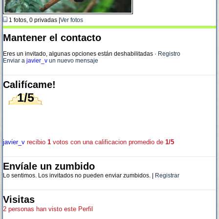
1 fotos, 0 privadas |
Ver fotos
Mantener el contacto
Eres un invitado, algunas opciones están deshabilitadas
·
Registro
Enviar a
javier_v
un nuevo mensaje
Califícame!
1/5
javier_v
recibio
1
votos con una calificacion promedio de
1/5
Envíale un zumbido
Lo sentimos. Los invitados no pueden enviar zumbidos. |
Registrar
Visitas
2 personas han visto este Perfil