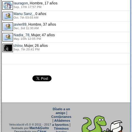
lauragon
, Hombre, 17 años
Sep. 17th 17:57 PM
Manu Sanz
, , 0 años
Oct. 7th 03:03 AM
javier89
, Hombre, 37 años
Dec. 3rd 11:30 AM
Nadia_78
, Mujer, 47 años
May. 10th 12:05 PM
chiisv
, Mujer, 26 años
Sep. 7th 20:41 PM
Díselo a un
|
amigo
Contáctanos
|
Añádenos
|
Velocidactil v5.0
© 2011 - 2017
a favoritos
Mach&Guito
Ilustrado por
Términos
César
Desarrollado por