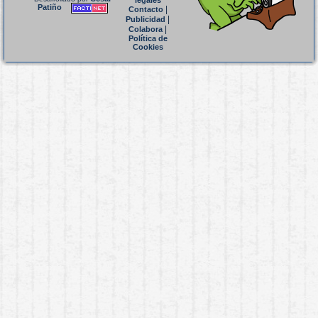
legales
Patiño
|
Contacto
|
Publicidad
|
Colabora
Política de
Cookies