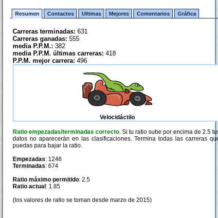
Resumen
Contactos
Ultimas
Mejores
Comentarios
Gráfica
Carreras terminadas:
631
Carreras ganadas:
555
media P.P.M.:
382
media P.P.M. últimas carreras:
418
P.P.M. mejor carrera:
496
Velocidáctilo
Ratio empezadas/terminadas correcto
. Si tu ratio sube por encima de 2.5 tu
datos no aparecerán en las clasificaciones. Termina todas las carreras qu
puedas para bajar la ratio.
Empezadas
: 1246
Terminadas
: 674
Ratio máximo permitido
: 2.5
Ratio actual
: 1.85
(los valores de ratio se toman desde marzo de 2015)