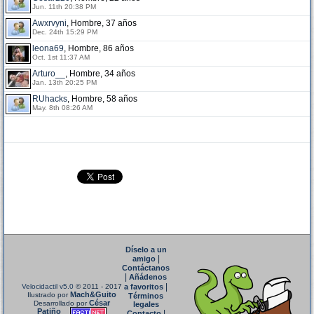
Jun. 11th 20:38 PM
Awxrvyni
, Hombre, 37 años
Dec. 24th 15:29 PM
leona69
, Hombre, 86 años
Oct. 1st 11:37 AM
Arturo__
, Hombre, 34 años
Jan. 13th 20:25 PM
RUhacks
, Hombre, 58 años
May. 8th 08:26 AM
Díselo a un
|
amigo
Contáctanos
|
Añádenos
|
Velocidactil v5.0
© 2011 - 2017
a favoritos
Mach&Guito
Ilustrado por
Términos
César
Desarrollado por
legales
Patiño
|
Contacto