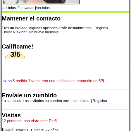
1 fotos, 0 privadas |
Ver fotos
Mantener el contacto
Eres un invitado, algunas opciones están deshabilitadas
·
Registro
Enviar a
laxinni5
un nuevo mensaje
Califícame!
3/5
laxinni5
recibio
1
votos con una calificacion promedio de
3/5
Envíale un zumbido
Lo sentimos. Los invitados no pueden enviar zumbidos. |
Registrar
Visitas
12 personas han visto este Perfil
Cesar220
, Hombre, 22 años