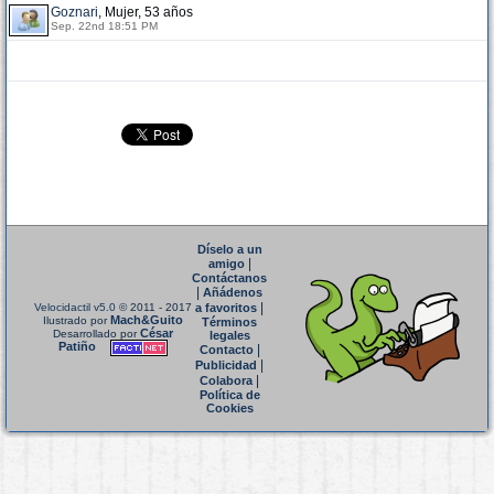
Goznari
, Mujer, 53 años
Sep. 22nd 18:51 PM
Díselo a un
|
amigo
Contáctanos
|
Añádenos
|
Velocidactil v5.0
© 2011 - 2017
a favoritos
Mach&Guito
Ilustrado por
Términos
César
Desarrollado por
legales
Patiño
|
Contacto
|
Publicidad
|
Colabora
Política de
Cookies