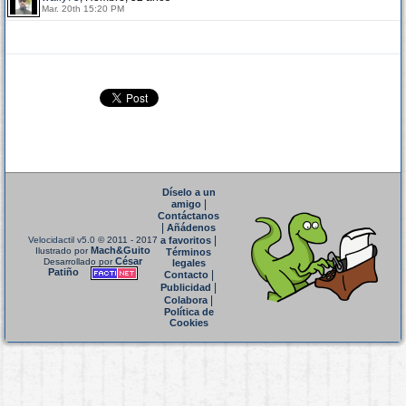
Mar. 20th 15:20 PM
Díselo a un
|
amigo
Contáctanos
|
Añádenos
|
Velocidactil v5.0
© 2011 - 2017
a favoritos
Mach&Guito
Ilustrado por
Términos
César
Desarrollado por
legales
Patiño
|
Contacto
|
Publicidad
|
Colabora
Política de
Cookies