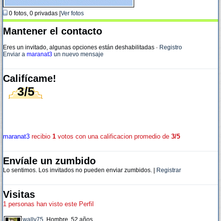
0 fotos, 0 privadas |
Ver fotos
Mantener el contacto
Eres un invitado, algunas opciones están deshabilitadas
·
Registro
Enviar a
maranat3
un nuevo mensaje
Califícame!
3/5
maranat3
recibio
1
votos con una calificacion promedio de
3/5
Envíale un zumbido
Lo sentimos. Los invitados no pueden enviar zumbidos. |
Registrar
Visitas
1 personas han visto este Perfil
wally75
, Hombre, 52 años