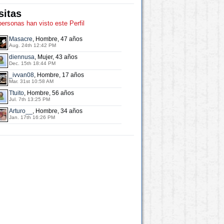
sitas
personas han visto este Perfil
Masacre
, Hombre, 47 años
Aug. 24th 12:42 PM
diennusa
, Mujer, 43 años
Dec. 15th 18:44 PM
_ivvan08
, Hombre, 17 años
Mar. 31st 10:58 AM
Ttuito
, Hombre, 56 años
Jul. 7th 13:25 PM
Arturo__
, Hombre, 34 años
Jan. 17th 16:26 PM