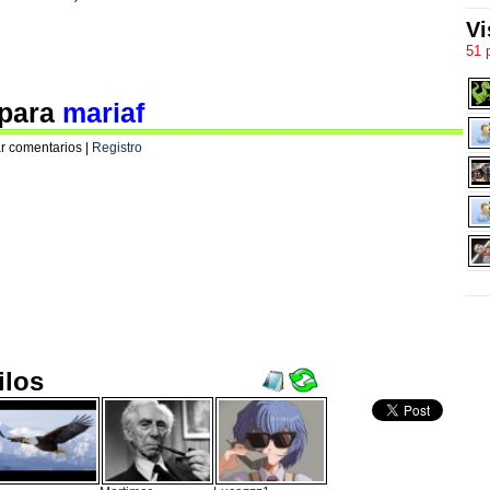
Vi
51 
 para
mariaf
r comentarios |
Registro
ilos