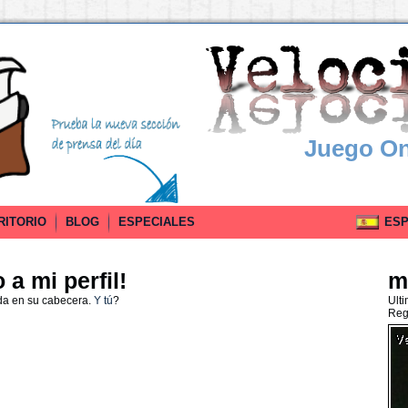
Juego On
RITORIO
BLOG
ESPECIALES
ESPA
a mi perfil!
m
da en su cabecera.
Y tú
?
Ult
Reg