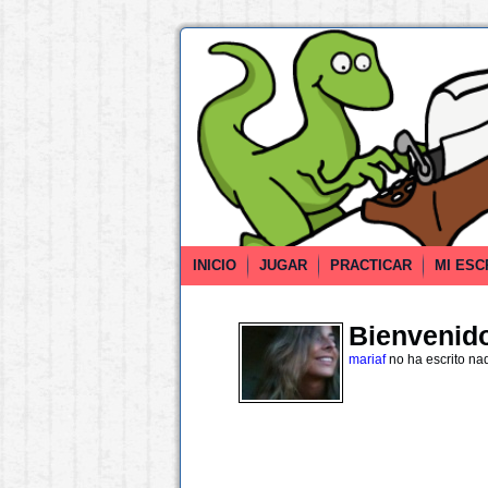
INICIO
JUGAR
PRACTICAR
MI ESC
Bienvenido 
mariaf
no ha escrito na