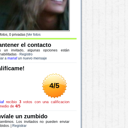
fotos, 0 privadas |
Ver fotos
ntener el contacto
s un invitado, algunas opciones están
habilitadas
·
Registro
iar a
mariaf
un nuevo mensaje
lifícame!
4/5
iaf
recibio
3
votos con una calificacion
medio de
4/5
víale un zumbido
sentimos. Los invitados no pueden enviar
bidos. |
Registrar