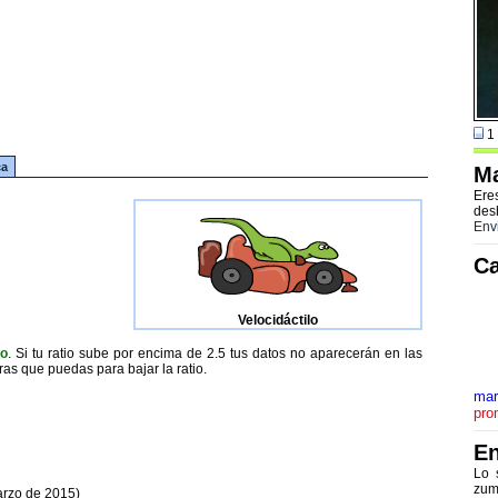
1 
ca
Ma
Ere
des
Env
Ca
Velocidáctilo
to
. Si tu ratio sube por encima de 2.5 tus datos no aparecerán en las
ras que puedas para bajar la ratio.
mar
pro
En
Lo 
zum
arzo de 2015)