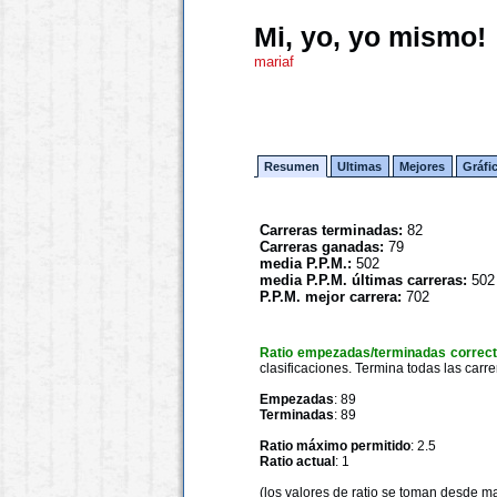
Mi, yo, yo mismo!
mariaf
Resumen
Ultimas
Mejores
Gráfi
Carreras terminadas:
82
Carreras ganadas:
79
media P.P.M.:
502
media P.P.M. últimas carreras:
502
P.P.M. mejor carrera:
702
Ratio empezadas/terminadas correc
clasificaciones. Termina todas las carre
Empezadas
: 89
Terminadas
: 89
Ratio máximo permitido
: 2.5
Ratio actual
: 1
(los valores de ratio se toman desde m