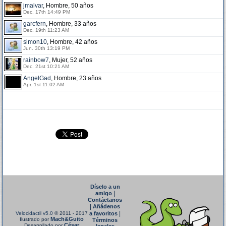
jmalvar
, Hombre, 50 años
Dec. 17th 14:49 PM
garcfern
, Hombre, 33 años
Dec. 19th 11:23 AM
simon10
, Hombre, 42 años
Jun. 30th 13:19 PM
rainbow7
, Mujer, 52 años
Dec. 21st 10:21 AM
AngelGad
, Hombre, 23 años
Apr. 1st 11:02 AM
Díselo a un
|
amigo
Contáctanos
|
Añádenos
|
Velocidactil v5.0
© 2011 - 2017
a favoritos
Mach&Guito
Ilustrado por
Términos
César
Desarrollado por