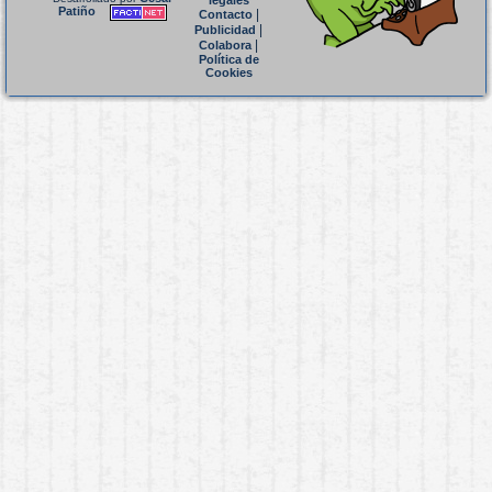
legales
Patiño
|
Contacto
|
Publicidad
|
Colabora
Política de
Cookies