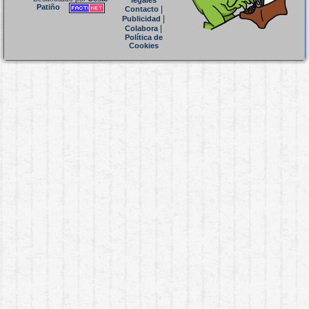
legales
Patiño
|
Contacto
|
Publicidad
|
Colabora
Política de
Cookies