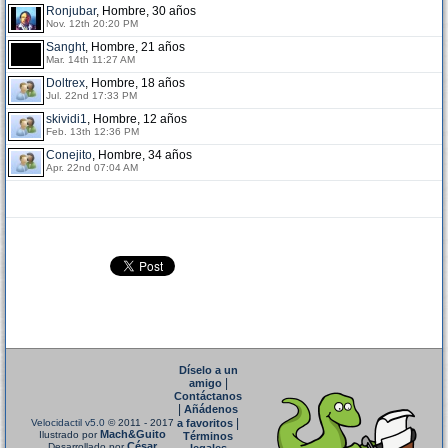
Ronjubar
, Hombre, 30 años
Nov. 12th 20:20 PM
Sanght
, Hombre, 21 años
Mar. 14th 11:27 AM
Doltrex
, Hombre, 18 años
Jul. 22nd 17:33 PM
skividi1
, Hombre, 12 años
Feb. 13th 12:36 PM
Conejito
, Hombre, 34 años
Apr. 22nd 07:04 AM
Díselo a un
|
amigo
Contáctanos
|
Añádenos
|
Velocidactil v5.0
© 2011 - 2017
a favoritos
Mach&Guito
Ilustrado por
Términos
César
Desarrollado por