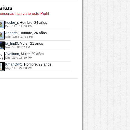
sitas
personas han visto este Perfil
hector_r
, Hombre, 24 años
Feb. 12th 17:58 PM
Anberto
, Hombre, 26 años
Sep. 22nd 17:33 PM
la_find3
, Mujer, 21 años
Nov. 5th 04:37 AM
Avellana
, Mujer, 29 años
Dec. 23rd 18:19 PM
KmanOwO
, Hombre, 22 años
May. 16th 22:38 PM