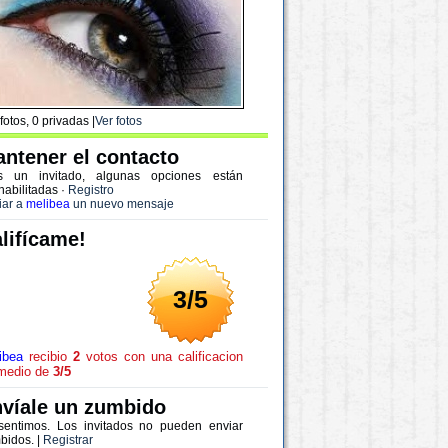
fotos, 0 privadas |
Ver fotos
ntener el contacto
s un invitado, algunas opciones están
habilitadas
·
Registro
iar a
melibea
un nuevo mensaje
lifícame!
3/5
ibea
recibio
2
votos con una calificacion
medio de
3/5
víale un zumbido
sentimos. Los invitados no pueden enviar
bidos. |
Registrar