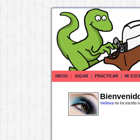
INICIO
JUGAR
PRACTICAR
MI ESC
Bienvenido 
melibea
no ha escrito 