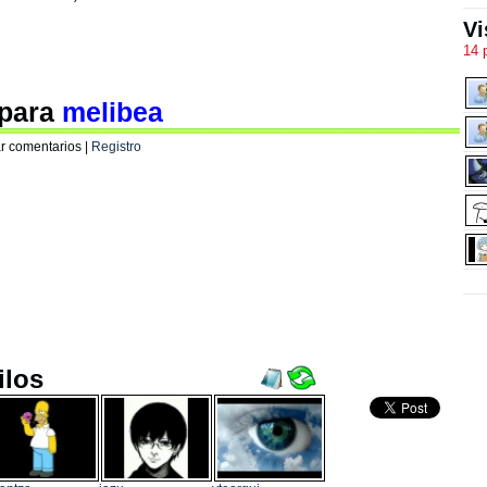
Vi
14 
 para
melibea
r comentarios |
Registro
ilos