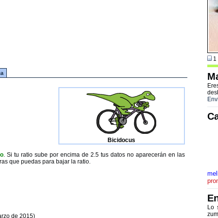
1 
ca
Ma
Ere
des
Env
Ca
Bicidocus
to
. Si tu ratio sube por encima de 2.5 tus datos no aparecerán en las
ras que puedas para bajar la ratio.
mel
pro
En
Lo 
zum
arzo de 2015)