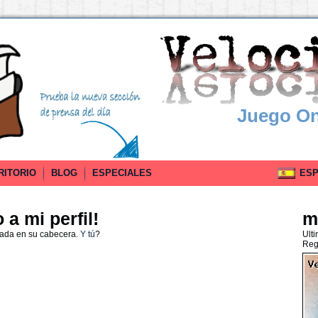
Juego On
RITORIO
BLOG
ESPECIALES
ESPA
a mi perfil!
m
nada en su cabecera.
Y tú
?
Ult
Reg