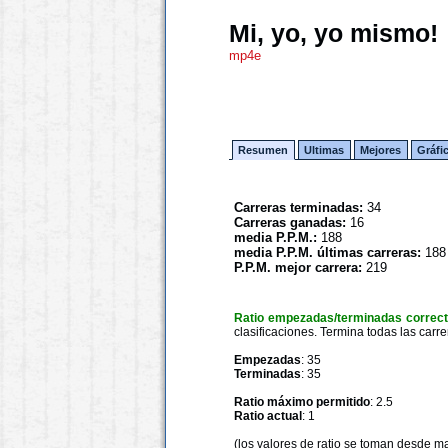
Mi, yo, yo mismo!
mp4e
Resumen
Ultimas
Mejores
Gráfi
Carreras terminadas:
34
Carreras ganadas:
16
media P.P.M.:
188
media P.P.M. últimas carreras:
188
P.P.M. mejor carrera:
219
Ratio empezadas/terminadas correc
clasificaciones. Termina todas las carre
Empezadas
: 35
Terminadas
: 35
Ratio máximo permitido
: 2.5
Ratio actual
: 1
(los valores de ratio se toman desde m