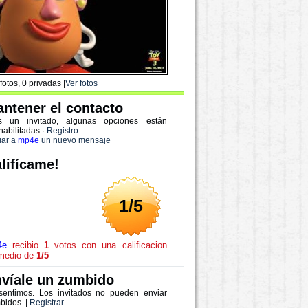
fotos, 0 privadas |
Ver fotos
ntener el contacto
s un invitado, algunas opciones están
habilitadas
·
Registro
iar a
mp4e
un nuevo mensaje
lifícame!
1/5
4e
recibio
1
votos con una calificacion
medio de
1/5
víale un zumbido
sentimos. Los invitados no pueden enviar
bidos. |
Registrar