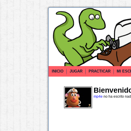
INICIO
JUGAR
PRACTICAR
MI ESC
Bienvenido 
mp4e
no ha escrito na