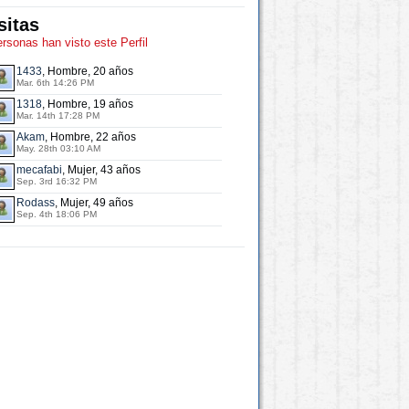
sitas
ersonas han visto este Perfil
1433
, Hombre, 20 años
Mar. 6th 14:26 PM
1318
, Hombre, 19 años
Mar. 14th 17:28 PM
Akam
, Hombre, 22 años
May. 28th 03:10 AM
mecafabi
, Mujer, 43 años
Sep. 3rd 16:32 PM
Rodass
, Mujer, 49 años
Sep. 4th 18:06 PM