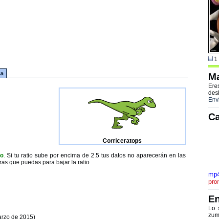
1 
ca
Ma
Ere
des
Env
Ca
Corriceratops
to
. Si tu ratio sube por encima de 2.5 tus datos no aparecerán en las
ras que puedas para bajar la ratio.
mp
pro
En
Lo 
zum
arzo de 2015)