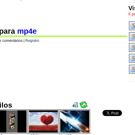
Vi
6 p
 para
mp4e
r comentarios |
Registro
ilos