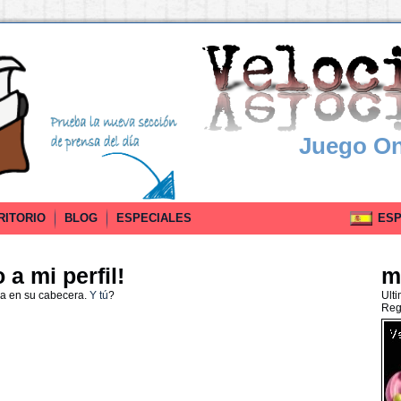
Juego On
RITORIO
BLOG
ESPECIALES
ESPA
a mi perfil!
m
da en su cabecera.
Y tú
?
Ult
Reg