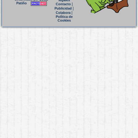
legales
Patiño
|
Contacto
|
Publicidad
|
Colabora
Política de
Cookies