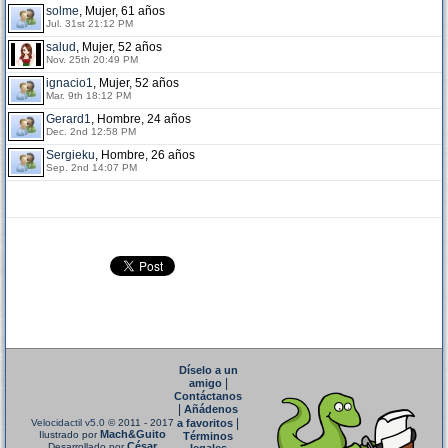
solme
, Mujer, 61 años
Jul. 31st 21:12 PM
salud
, Mujer, 52 años
Nov. 25th 20:49 PM
ignacio1
, Mujer, 52 años
Mar. 9th 18:12 PM
Gerard1
, Hombre, 24 años
Dec. 2nd 12:58 PM
Sergieku
, Hombre, 26 años
Sep. 2nd 14:07 PM
Díselo a un
|
amigo
Contáctanos
|
Añádenos
|
Velocidactil v5.0
© 2011 - 2017
a favoritos
Mach&Guito
Ilustrado por
Términos
César
Desarrollado por