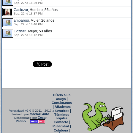
Sep. 22nd 18:26 PM
Castozar
, Hombre, 56 años
Sep. 22nd 18:37 PM
amparosr
, Mujer, 26 años
Sep. 22nd 18:40 PM
Goznari
, Mujer, 53 años
Sep. 22nd 19:12 PM
Díselo a un
|
amigo
Contáctanos
|
Añádenos
|
Velocidactil v5.0
© 2011 - 2017
a favoritos
Mach&Guito
Ilustrado por
Términos
César
Desarrollado por
legales
Patiño
|
Contacto
|
Publicidad
|
Colabora