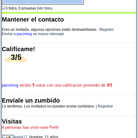
0 fotos, 0 privadas |
Ver fotos
Mantener el contacto
Eres un invitado, algunas opciones están deshabilitadas
·
Registro
Enviar a
pacomvg
un nuevo mensaje
Califícame!
3/5
pacomvg
recibio
5
votos con una calificacion promedio de
3/5
Envíale un zumbido
Lo sentimos. Los invitados no pueden enviar zumbidos. |
Registrar
Visitas
4 personas han visto este Perfil
kayla17
, Hombre, 21 años