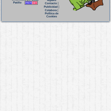
legales
Patiño
|
Contacto
|
Publicidad
|
Colabora
Política de
Cookies