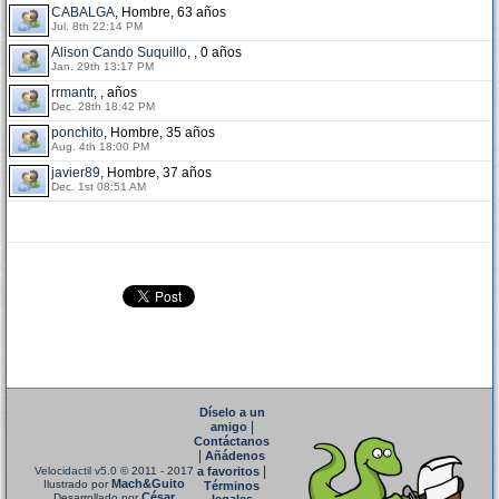
CABALGA
, Hombre, 63 años
Jul. 8th 22:14 PM
Alison Cando Suquillo
, , 0 años
Jan. 29th 13:17 PM
rrmantr
, , años
Dec. 28th 18:42 PM
ponchito
, Hombre, 35 años
Aug. 4th 18:00 PM
javier89
, Hombre, 37 años
Dec. 1st 08:51 AM
Díselo a un
|
amigo
Contáctanos
|
Añádenos
|
Velocidactil v5.0
© 2011 - 2017
a favoritos
Mach&Guito
Ilustrado por
Términos
César
Desarrollado por