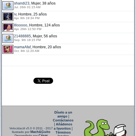
shandi23
, Mujer, 38 años
Jul. 26th 01:15 AM
iv
, Hombre, 25 años
Apr. 8th 19:34 PM
Illooooo
, Hombre, 124 años
Apr. 26th 12:50 PM
21488885
, Mujer, 56 años
Sep. 9th 18:15 PM
mamaAfaf
, Hombre, 20 años
Oct. 8th 11:20 AM
Díselo a un
|
amigo
Contáctanos
|
Añádenos
|
Velocidactil v5.0
© 2011 - 2017
a favoritos
Mach&Guito
Ilustrado por
Términos
César
Desarrollado por