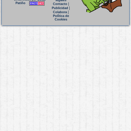
legales
Patiño
|
Contacto
|
Publicidad
|
Colabora
Política de
Cookies