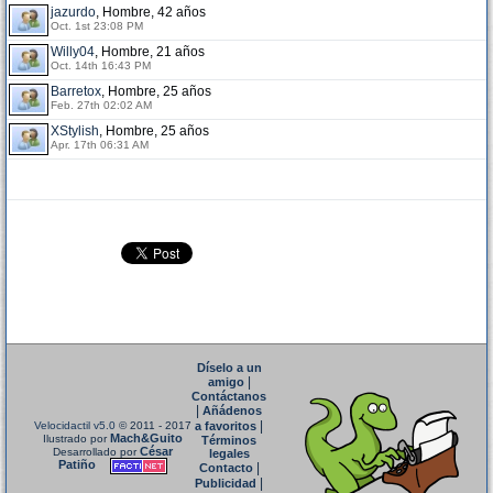
jazurdo
, Hombre, 42 años
Oct. 1st 23:08 PM
Willy04
, Hombre, 21 años
Oct. 14th 16:43 PM
Barretox
, Hombre, 25 años
Feb. 27th 02:02 AM
XStylish
, Hombre, 25 años
Apr. 17th 06:31 AM
Díselo a un
|
amigo
Contáctanos
|
Añádenos
|
Velocidactil v5.0
© 2011 - 2017
a favoritos
Mach&Guito
Ilustrado por
Términos
César
Desarrollado por
legales
Patiño
|
Contacto
|
Publicidad