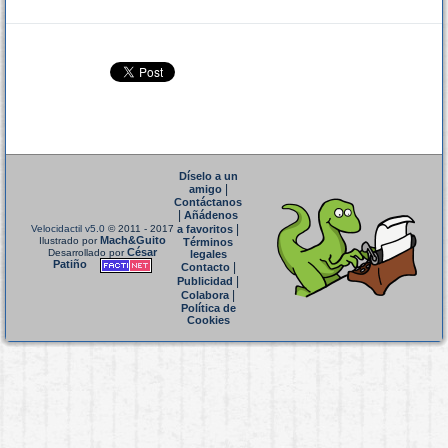
Díselo a un
|
amigo
Contáctanos
|
Añádenos
|
Velocidactil v5.0
© 2011 - 2017
a favoritos
Mach&Guito
Ilustrado por
Términos
César
Desarrollado por
legales
Patiño
|
Contacto
|
Publicidad
|
Colabora
Política de
Cookies