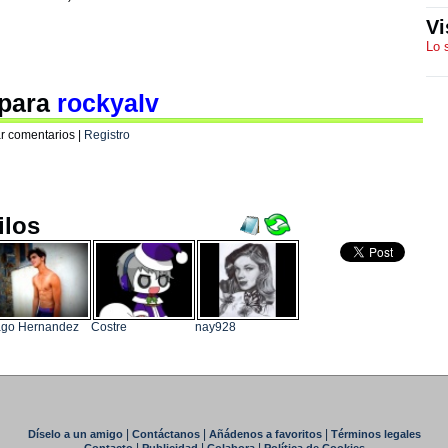
Vi
Lo 
 para
rockyalv
r comentarios |
Registro
ilos
ago Hernandez
Costre
nay928
|
|
|
Díselo a un amigo
Contáctanos
Añádenos a favoritos
Términos legales