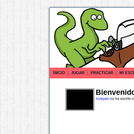
INICIO
JUGAR
PRACTICAR
MI ESC
Bienvenido 
rockyalv
no ha escrito 