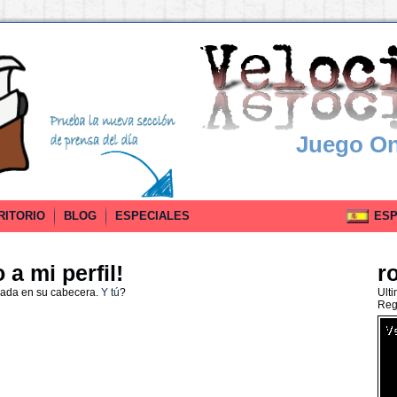
Juego On
RITORIO
BLOG
ESPECIALES
ESPA
a mi perfil!
r
nada en su cabecera.
Y tú
?
Ult
Reg