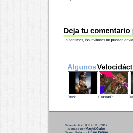
Deja tu comentario
Lo sentimos, los invitados no pueden envia
Algunos
Velocidáct
Rock
CarsonR
Y
Velocidactil v5.0
© 2011 - 2017
Mach&Guito
Ilustrado por
César Patiño
Desarrollado por