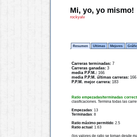
Mi, yo, yo mismo!
rockyalv
Resumen
Ultimas
Mejores
Gráfi
Carreras terminadas:
7
Carreras ganadas:
3
media P.P.M.:
166
media P.P.M. últimas carreras:
166
P.P.M. mejor carrera:
183
Ratio empezadas/terminadas correc
clasificaciones. Termina todas las carre
Empezadas
: 13
Terminadas
: 8
Ratio máximo permitido
: 2.5
Ratio actual
: 1.63
(los valores de ratio se toman desde m