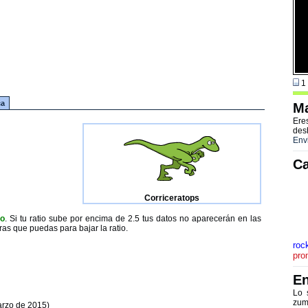
1 
ca
Ma
Ere
des
Env
Ca
Corriceratops
to
. Si tu ratio sube por encima de 2.5 tus datos no aparecerán en las
ras que puedas para bajar la ratio.
roc
pro
En
Lo 
zum
arzo de 2015)