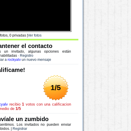
fotos, 0 privadas |
Ver fotos
ntener el contacto
s un invitado, algunas opciones están
habilitadas
·
Registro
iar a
rockyalv
un nuevo mensaje
lifícame!
1/5
kyalv
recibio
1
votos con una calificacion
medio de
1/5
víale un zumbido
sentimos. Los invitados no pueden enviar
bidos. |
Registrar