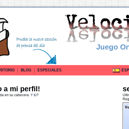
Juego On
RITORIO
BLOG
ESPECIALES
ESPA
a mi perfil!
s
ada en su cabecera.
Y tú
?
Ult
Reg