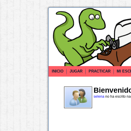
INICIO
JUGAR
PRACTICAR
MI ESC
Bienvenido 
selena
no ha escrito n