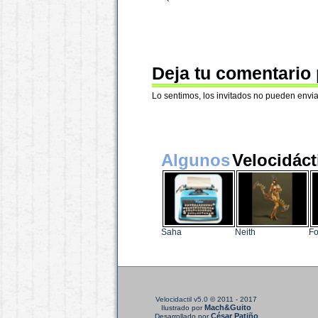
Deja tu comentario
Lo sentimos, los invitados no pueden envia
Algunos
Velocidáct
Saha
Neith
Fo
Velocidactil v5.0
© 2011 - 2017
Mach&Guito
Ilustrado por
César Patiño
Desarrollado por