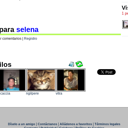
Vi
1 p
 para
selena
r comentarios |
Registro
ilos
caccia
ngilpere
vitra
|
|
|
Díselo a un amigo
Contáctanos
Añádenos a favoritos
Términos legales