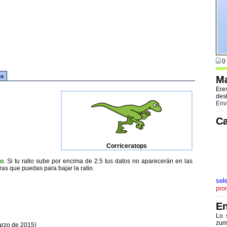
0 
ca
Ma
Ere
des
Env
Ca
Corriceratops
to
. Si tu ratio sube por encima de 2.5 tus datos no aparecerán en las
ras que puedas para bajar la ratio.
sel
pro
En
Lo 
zum
arzo de 2015)