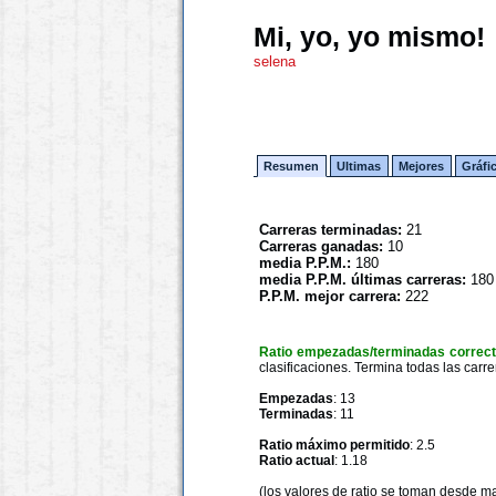
Mi, yo, yo mismo!
selena
Resumen
Ultimas
Mejores
Gráfi
Carreras terminadas:
21
Carreras ganadas:
10
media P.P.M.:
180
media P.P.M. últimas carreras:
180
P.P.M. mejor carrera:
222
Ratio empezadas/terminadas correc
clasificaciones. Termina todas las carre
Empezadas
: 13
Terminadas
: 11
Ratio máximo permitido
: 2.5
Ratio actual
: 1.18
(los valores de ratio se toman desde m