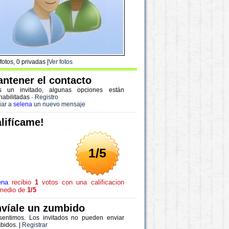
fotos, 0 privadas |
Ver fotos
ntener el contacto
s un invitado, algunas opciones están
habilitadas
·
Registro
iar a
selena
un nuevo mensaje
lifícame!
1/5
ena
recibio
1
votos con una calificacion
medio de
1/5
víale un zumbido
sentimos. Los invitados no pueden enviar
bidos. |
Registrar