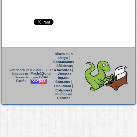
Díselo a un
|
amigo
Contáctanos
|
Añádenos
|
Velocidactil v5.0
© 2011 - 2017
a favoritos
Mach&Guito
Ilustrado por
Términos
César
Desarrollado por
legales
Patiño
|
Contacto
|
Publicidad
|
Colabora
Política de
Cookies