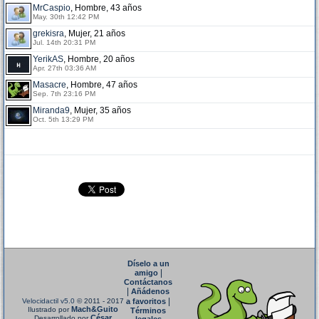
MrCaspio
, Hombre, 43 años
May. 30th 12:42 PM
grekisra
, Mujer, 21 años
Jul. 14th 20:31 PM
YerikAS
, Hombre, 20 años
Apr. 27th 03:36 AM
Masacre
, Hombre, 47 años
Sep. 7th 23:16 PM
Miranda9
, Mujer, 35 años
Oct. 5th 13:29 PM
Díselo a un
|
amigo
Contáctanos
|
Añádenos
|
Velocidactil v5.0
© 2011 - 2017
a favoritos
Mach&Guito
Ilustrado por
Términos
César
Desarrollado por