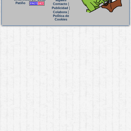
legales
Patiño
|
Contacto
|
Publicidad
|
Colabora
Política de
Cookies