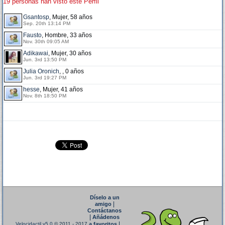
19 personas han visto este Perfil
Gsantosp
, Mujer, 58 años
Sep. 20th 13:14 PM
Fausto
, Hombre, 33 años
Nov. 30th 09:05 AM
Adikawai
, Mujer, 30 años
Jun. 3rd 13:50 PM
Julia Oronich
, , 0 años
Jun. 3rd 19:27 PM
hesse
, Mujer, 41 años
Nov. 8th 18:50 PM
Díselo a un
|
amigo
Contáctanos
|
Añádenos
|
Velocidactil v5.0
© 2011 - 2017
a favoritos