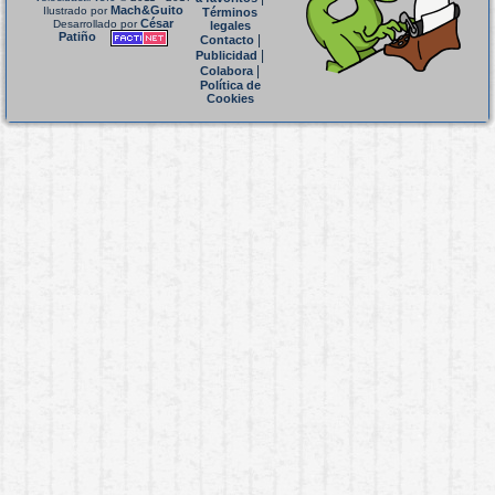
Mach&Guito
Ilustrado por
Términos
César
Desarrollado por
legales
Patiño
|
Contacto
|
Publicidad
|
Colabora
Política de
Cookies