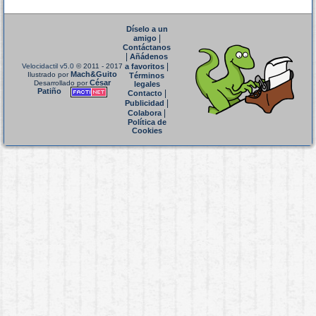
Díselo a un
|
amigo
Contáctanos
|
Añádenos
|
Velocidactil v5.0
© 2011 - 2017
a favoritos
Mach&Guito
Ilustrado por
Términos
César
Desarrollado por
legales
Patiño
|
Contacto
|
Publicidad
|
Colabora
Política de
Cookies