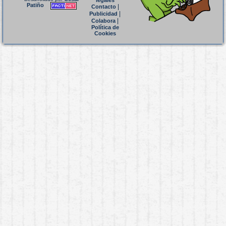
legales
Patiño
|
Contacto
|
Publicidad
|
Colabora
Política de
Cookies