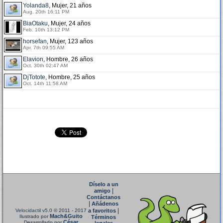
Yolanda8
, Mujer, 21 años
Aug. 20th 16:11 PM
BiaOtaku
, Mujer, 24 años
Feb. 10th 13:12 PM
horsefan
, Mujer, 123 años
Apr. 7th 09:55 AM
Elavion
, Hombre, 26 años
Oct. 30th 02:47 AM
DjTotote
, Hombre, 25 años
Oct. 14th 11:58 AM
Díselo a un
|
amigo
Contáctanos
|
Añádenos
|
Velocidactil v5.0
© 2011 - 2017
a favoritos
Mach&Guito
Ilustrado por
Términos
César
Desarrollado por