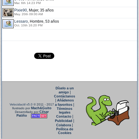
Mar. 6th 14:23 PM
Pixie90
, Mujer, 35 años
May. 20th 09:00 AM
Lessaro
, Hombre, 53 años
Oct. 10th 16:20 PM
Díselo a un
|
amigo
Contáctanos
|
Añádenos
|
Velocidactil v5.0
© 2011 - 2017
a favoritos
Mach&Guito
Ilustrado por
Términos
César
Desarrollado por
legales
Patiño
|
Contacto
|
Publicidad
|
Colabora
Política de
Cookies