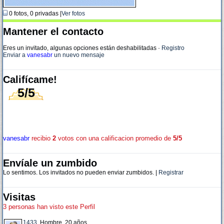
0 fotos, 0 privadas |
Ver fotos
Mantener el contacto
Eres un invitado, algunas opciones están deshabilitadas
·
Registro
Enviar a
vanesabr
un nuevo mensaje
Califícame!
5/5
vanesabr
recibio
2
votos con una calificacion promedio de
5/5
Envíale un zumbido
Lo sentimos. Los invitados no pueden enviar zumbidos. |
Registrar
Visitas
3 personas han visto este Perfil
1433
, Hombre, 20 años