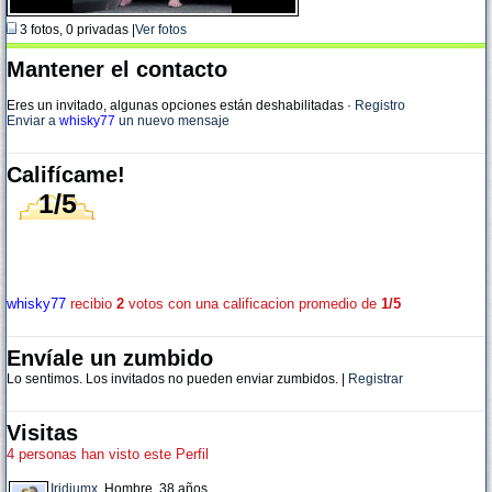
3 fotos, 0 privadas |
Ver fotos
Mantener el contacto
Eres un invitado, algunas opciones están deshabilitadas
·
Registro
Enviar a
whisky77
un nuevo mensaje
Califícame!
1/5
whisky77
recibio
2
votos con una calificacion promedio de
1/5
Envíale un zumbido
Lo sentimos. Los invitados no pueden enviar zumbidos. |
Registrar
Visitas
4 personas han visto este Perfil
Iridiumx
, Hombre, 38 años