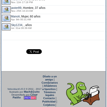
Nov. 11th 17:18 PM
javier89
, Hombre, 37 años
Nov. 25th 10:23 AM
Manoli
, Mujer, 60 años
Apr. 9th 00:31 AM
Sky1234
, , años
Jul. 31st 06:39 AM
Díselo a un
|
amigo
Contáctanos
|
Añádenos
|
Velocidactil v5.0
© 2011 - 2017
a favoritos
Mach&Guito
Ilustrado por
Términos
César
Desarrollado por
legales
Patiño
|
Contacto
|
Publicidad
|
Colabora